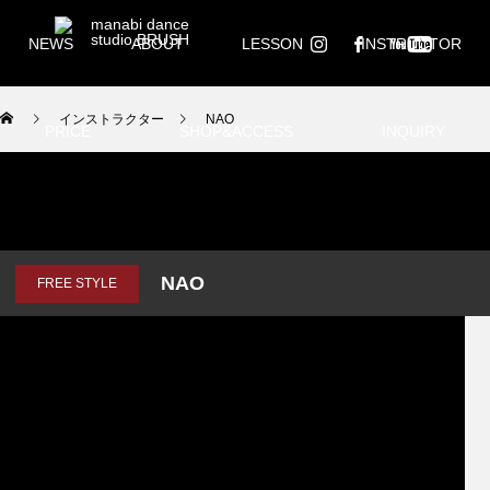
NEWS
ABOUT
LESSON
INSTRUCTOR
インストラクター
NAO
PRICE
SHOP&ACCESS
INQUIRY
NAO
FREE STYLE