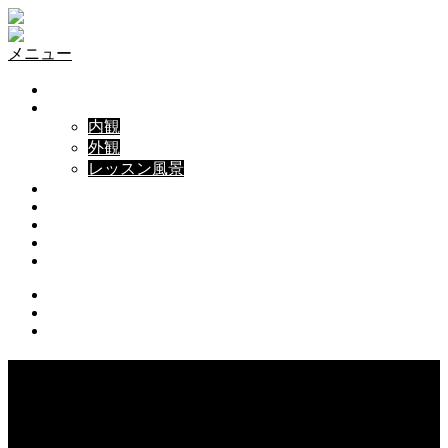
メニュー
NEWS
ABOUT
内観
外観
レッスン風景
LESSON
INSTRUCTOR
PRICE
SHOP&ACCESS
INQUIRY
Instagram
Facebook
Youtube
内観
外観