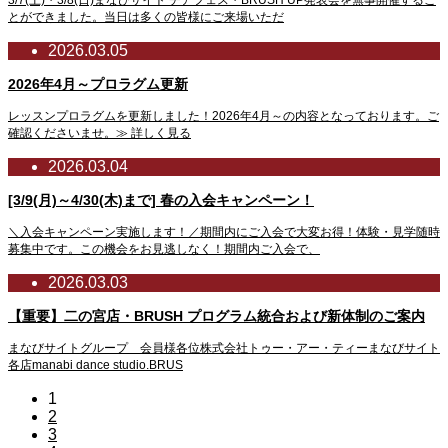
3/7(土)・3/8(日)まなびサイト チアフェス・BRUSH UP発表会を無事開催するこ
とができました。当日は多くの皆様にご来場いただ
2026.03.05
2026年4月～プロラグム更新
レッスンプロラグムを更新しました！2026年4月～の内容となっております。ご
確認くださいませ。≫ 詳しく見る
2026.03.04
[3/9(月)～4/30(木)まで] 春の入会キャンペーン！
＼入会キャンペーン実施します！／期間内にご入会で大変お得！体験・見学随時
募集中です。この機会をお見逃しなく！期間内ご入会で、
2026.03.03
【重要】二の宮店・BRUSH プログラム統合および新体制のご案内
まなびサイトグループ 会員様各位株式会社トゥー・アー・ティーまなびサイト
各店manabi dance studio.BRUS
1
2
3