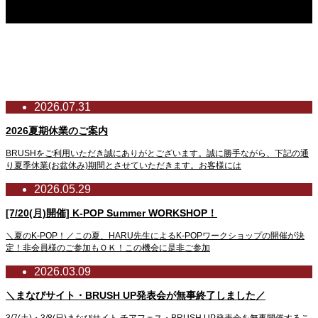
レッスン風景
NEWS
最新のお知らせ
2026.07.31
2026夏期休業のご案内
BRUSHをご利用いただき誠にありがとございます。誠に勝手ながら、下記の通
り夏季休業(お盆休み)期間とさせていただきます。お客様には
2026.05.29
[7/20(月)開催] K-POP Summer WORKSHOP！
＼夏のK-POP！／この夏、HARU先生によるK-POPワークショップの開催が決
定！非会員様のご参加もＯＫ！この機会に是非ご参加
2026.03.09
＼まなびサイト・BRUSH UP発表会が無事終了しました／